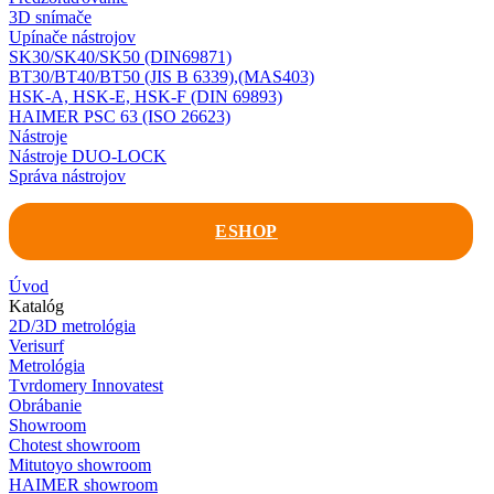
3D snímače
Upínače nástrojov
SK30/SK40/SK50 (DIN69871)
BT30/BT40/BT50 (JIS B 6339),(MAS403)
HSK-A, HSK-E, HSK-F (DIN 69893)
HAIMER PSC 63 (ISO 26623)
Nástroje
Nástroje DUO-LOCK
Správa nástrojov
ESHOP
Úvod
Katalóg
2D/3D metrológia
Verisurf
Metrológia
Tvrdomery Innovatest
Obrábanie
Showroom
Chotest showroom
Mitutoyo showroom
HAIMER showroom