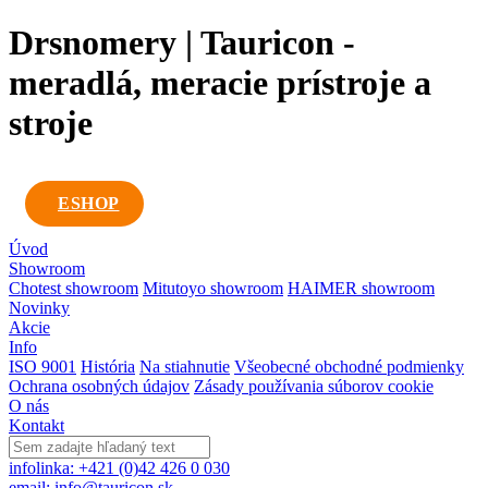
Drsnomery | Tauricon -
meradlá, meracie prístroje a
stroje
ESHOP
Úvod
Showroom
Chotest showroom
Mitutoyo showroom
HAIMER showroom
Novinky
Akcie
Info
ISO 9001
História
Na stiahnutie
Všeobecné obchodné podmienky
Ochrana osobných údajov
Zásady používania súborov cookie
O nás
Kontakt
infolinka: +421 (0)42 426 0 030
email: info@tauricon.sk