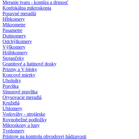
Meranie tvaru - kontúra a drsnosť
Konfokálna mikroskopia
Posuvné meradlá
Hĺbkomery
Mikrometre
Pasametre
Dutinomery
Odchýlkomery
Výškomery
Hrúbkomery
Stojančeky
Granitové a liatinové dosky
Prizmy a V-bloky
Koncové mierky
Uholníky
Pravítka
Sínusové pravítka
Orysovacie meradlá
Kružidlá
Uhlomery
Vodováhy - strojárske
Rovnobežné podložky
Mikroskopy a lupy
Tvrdomery
Prístroje na kontrolu obvodovej hádzavosti