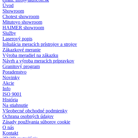
Úvod
Showroom
Chotest showroom
Mitutoyo showroom
HAIMER showroom
Služby
Laserový popis
Inštalácia meracích prístrojov a strojov
Zákazkové meranie
Výroba meradiel na zákazku
Návrh a výroba meracích prípravkov
Granitový program
Poradenstvo
Novinky
Akcie
Info
ISO 9001
História
Na stiahnutie
Všeobecné obchodné podmienky
Ochrana osobných údajov
Zásady používania súborov cookie
O nás
Kontakt