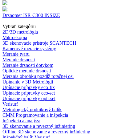
Drsnomer ISR-C300 INSIZE
Vybrať kategóriu
2D/3D metrológia
Mikroskopia
3D skenovacie prístroje SCANTECH
Kamerové meracie systémy
Meranie tvaru
Meranie drsnosti
Meranie drsnosti dotykom
Optické meranie drsnosti
Merania obrobku pozdĺž rotačnej osi
Upínanie v 3D Metrológii
Upínacie prípravky eco-fix
Upínacie prípravky eco-set
Upínacie prípravky opti-set
Verisurf
Metrologický podnikový balík
CMM Programovanie a inšpekcia
Inšpekcia a analýza
3D skenovanie a reverzný inžiniering
Offline 3D skenovanie a reverzný inžiniering
Inšpekčný balík Verisurf