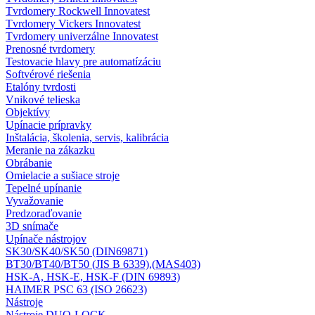
Tvrdomery Rockwell Innovatest
Tvrdomery Vickers Innovatest
Tvrdomery univerzálne Innovatest
Prenosné tvrdomery
Testovacie hlavy pre automatízáciu
Softvérové riešenia
Etalóny tvrdosti
Vnikové telieska
Objektívy
Upínacie prípravky
Inštalácia, školenia, servis, kalibrácia
Meranie na zákazku
Obrábanie
Omielacie a sušiace stroje
Tepelné upínanie
Vyvažovanie
Predzoraďovanie
3D snímače
Upínače nástrojov
SK30/SK40/SK50 (DIN69871)
BT30/BT40/BT50 (JIS B 6339),(MAS403)
HSK-A, HSK-E, HSK-F (DIN 69893)
HAIMER PSC 63 (ISO 26623)
Nástroje
Nástroje DUO-LOCK