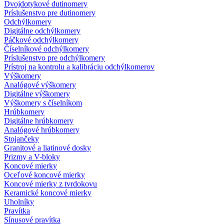
Dvojdotykové dutinomery
Príslušenstvo pre dutinomery
Odchýlkomery
Digitálne odchýlkomery
Páčkové odchýlkomery
Číselníkové odchýlkomery
Príslušenstvo pre odchýlkomery
Prístroj na kontrolu a kalibráciu odchýlkomerov
Výškomery
Analógové výškomery
Digitálne výškomery
Výškomery s číselníkom
Hrúbkomery
Digitálne hrúbkomery
Analógové hrúbkomery
Stojančeky
Granitové a liatinové dosky
Prizmy a V-bloky
Koncové mierky
Oceľové koncové mierky
Koncové mierky z tvrdokovu
Keramické koncové mierky
Uholníky
Pravítka
Sínusové pravítka