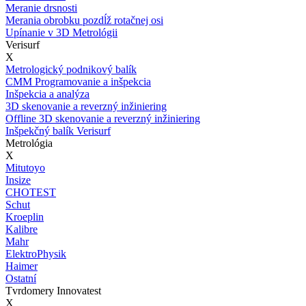
Meranie drsnosti
Merania obrobku pozdĺž rotačnej osi
Upínanie v 3D Metrológii
Verisurf
X
Metrologický podnikový balík
CMM Programovanie a inšpekcia
Inšpekcia a analýza
3D skenovanie a reverzný inžiniering
Offline 3D skenovanie a reverzný inžiniering
Inšpekčný balík Verisurf
Metrológia
X
Mitutoyo
Insize
CHOTEST
Schut
Kroeplin
Kalibre
Mahr
ElektroPhysik
Haimer
Ostatní
Tvrdomery Innovatest
X