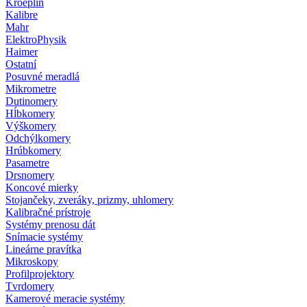
Kroeplin
Kalibre
Mahr
ElektroPhysik
Haimer
Ostatní
Posuvné meradlá
Mikrometre
Dutinomery
Hĺbkomery
Výškomery
Odchýlkomery
Hrúbkomery
Pasametre
Drsnomery
Koncové mierky
Stojančeky, zveráky, prizmy, uhlomery
Kalibračné prístroje
Systémy prenosu dát
Snímacie systémy
Lineárne pravítka
Mikroskopy
Profilprojektory
Tvrdomery
Kamerové meracie systémy