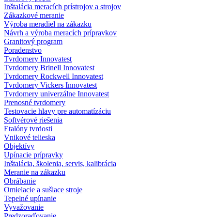
Inštalácia meracích prístrojov a strojov
Zákazkové meranie
Výroba meradiel na zákazku
Návrh a výroba meracích prípravkov
Granitový program
Poradenstvo
Tvrdomery Innovatest
Tvrdomery Brinell Innovatest
Tvrdomery Rockwell Innovatest
Tvrdomery Vickers Innovatest
Tvrdomery univerzálne Innovatest
Prenosné tvrdomery
Testovacie hlavy pre automatízáciu
Softvérové riešenia
Etalóny tvrdosti
Vnikové telieska
Objektívy
Upínacie prípravky
Inštalácia, školenia, servis, kalibrácia
Meranie na zákazku
Obrábanie
Omielacie a sušiace stroje
Tepelné upínanie
Vyvažovanie
Predzoraďovanie