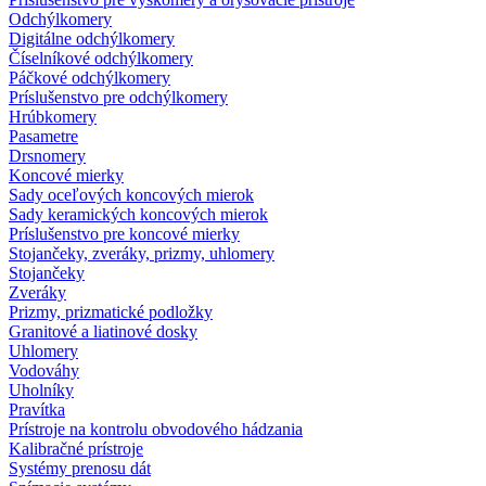
Odchýlkomery
Digitálne odchýlkomery
Číselníkové odchýlkomery
Páčkové odchýlkomery
Príslušenstvo pre odchýlkomery
Hrúbkomery
Pasametre
Drsnomery
Koncové mierky
Sady oceľových koncových mierok
Sady keramických koncových mierok
Príslušenstvo pre koncové mierky
Stojančeky, zveráky, prizmy, uhlomery
Stojančeky
Zveráky
Prizmy, prizmatické podložky
Granitové a liatinové dosky
Uhlomery
Vodováhy
Uholníky
Pravítka
Prístroje na kontrolu obvodového hádzania
Kalibračné prístroje
Systémy prenosu dát