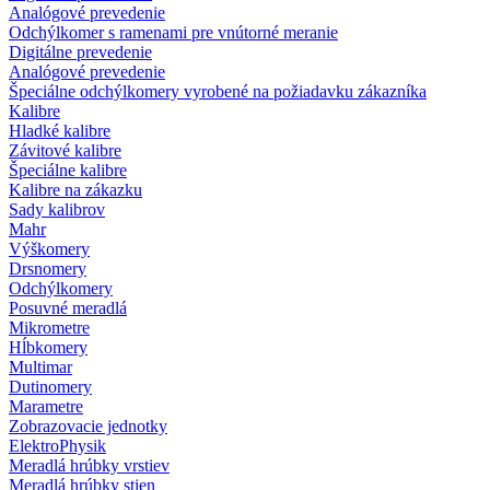
Analógové prevedenie
Odchýlkomer s ramenami pre vnútorné meranie
Digitálne prevedenie
Analógové prevedenie
Špeciálne odchýlkomery vyrobené na požiadavku zákazníka
Kalibre
Hladké kalibre
Závitové kalibre
Špeciálne kalibre
Kalibre na zákazku
Sady kalibrov
Mahr
Výškomery
Drsnomery
Odchýlkomery
Posuvné meradlá
Mikrometre
Hĺbkomery
Multimar
Dutinomery
Marametre
Zobrazovacie jednotky
ElektroPhysik
Meradlá hrúbky vrstiev
Meradlá hrúbky stien