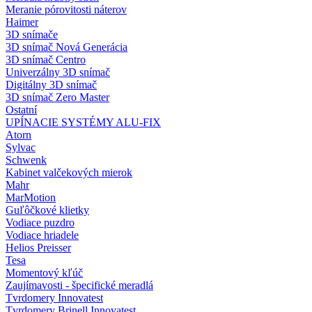
Meranie pórovitosti náterov
Haimer
3D snímače
3D snímač Nová Generácia
3D snímač Centro
Univerzálny 3D snímač
Digitálny 3D snímač
3D snímač Zero Master
Ostatní
UPÍNACIE SYSTÉMY ALU-FIX
Atorn
Sylvac
Schwenk
Kabinet valčekových mierok
Mahr
MarMotion
Guľôčkové klietky
Vodiace puzdro
Vodiace hriadele
Helios Preisser
Tesa
Momentový kľúč
Zaujímavosti - špecifické meradlá
Tvrdomery Innovatest
Tvrdomery Brinell Innovatest