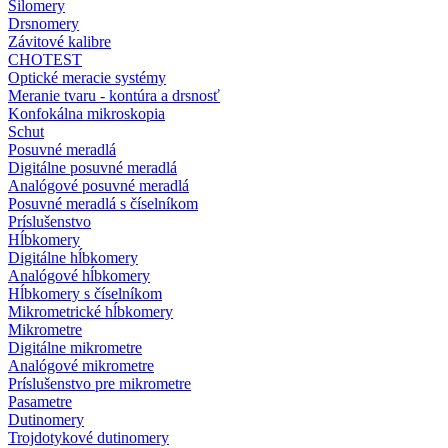
Silomery
Drsnomery
Závitové kalibre
CHOTEST
Optické meracie systémy
Meranie tvaru - kontúra a drsnosť
Konfokálna mikroskopia
Schut
Posuvné meradlá
Digitálne posuvné meradlá
Analógové posuvné meradlá
Posuvné meradlá s číselníkom
Príslušenstvo
Hĺbkomery
Digitálne hĺbkomery
Analógové hĺbkomery
Hĺbkomery s číselníkom
Mikrometrické hĺbkomery
Mikrometre
Digitálne mikrometre
Analógové mikrometre
Príslušenstvo pre mikrometre
Pasametre
Dutinomery
Trojdotykové dutinomery