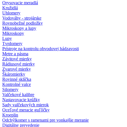
Orysovacie meradlá
Kružidlá
Uhlomery
Vodováhy - strojárske
Rovnobežné podložky
Mikroskopy a lupy
Mikroskopy
Lupy
Tvrdomery
Prístroje na kontrolu obvodovej hádzavosti
Metre a pásma
Závitové mierky
Rádiusové mierky
Zvarové mierky
Škáromierky
Rovinné sklíčka
Kontrolné valce
Silomery
Valčekové kalibre
Nastavovacie krúžky
Sady valčekových mierok
Oceľové meracie guľôčky
Kroeplin
Odchýlkomer s ramenami pre vonkajšie meranie
Digitálne prevedenie