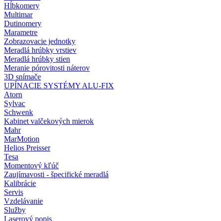
Hĺbkomery
Multimar
Dutinomery
Marametre
Zobrazovacie jednotky
Meradlá hrúbky vrstiev
Meradlá hrúbky stien
Meranie pórovitosti náterov
3D snímače
UPÍNACIE SYSTÉMY ALU-FIX
Atorn
Sylvac
Schwenk
Kabinet valčekových mierok
Mahr
MarMotion
Helios Preisser
Tesa
Momentový kľúč
Zaujímavosti - špecifické meradlá
Kalibrácie
Servis
Vzdelávanie
Služby
Laserový popis