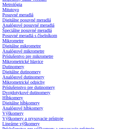
Metrológia
Mitutoyo
Posuvné meradlá
Digitálne posuvné meradlá
Analógové posuvné meradlá
Špeciálne posuvné meradlá
Posuvné meradlá s číselníkom
Mikrometre
Digitálne mikrometre
Analógové mikrometre
Príslušentvo pre mikrometre
Mikrometrické hlavice
Dutinomery
Digitálne dutinomery
Analógové dutinomery
Mikrometrické odpichy
Príslušenstvo pre dutinomery
Dvojdotykové dutinomery
Hĺbkomery
Digitálne hĺbkomery
Analógové hĺbkomery
Výškomery
Výškomery a orysovacie prístroje
Lineárne výškomery
Príslušenstvo pre výškomery a orysovacie prístroje