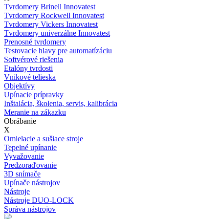
Tvrdomery Brinell Innovatest
Tvrdomery Rockwell Innovatest
Tvrdomery Vickers Innovatest
Tvrdomery univerzálne Innovatest
Prenosné tvrdomery
Testovacie hlavy pre automatízáciu
Softvérové riešenia
Etalóny tvrdosti
Vnikové telieska
Objektívy
Upínacie prípravky
Inštalácia, školenia, servis, kalibrácia
Meranie na zákazku
Obrábanie
X
Omielacie a sušiace stroje
Tepelné upínanie
Vyvažovanie
Predzoraďovanie
3D snímače
Upínače nástrojov
Nástroje
Nástroje DUO-LOCK
Správa nástrojov