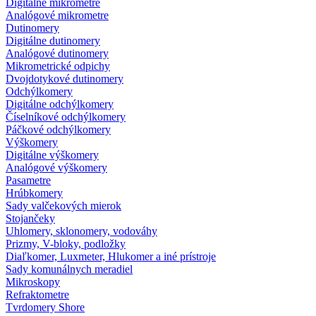
Digitálne mikrometre
Analógové mikrometre
Dutinomery
Digitálne dutinomery
Analógové dutinomery
Mikrometrické odpichy
Dvojdotykové dutinomery
Odchýlkomery
Digitálne odchýlkomery
Číselníkové odchýlkomery
Páčkové odchýlkomery
Výškomery
Digitálne výškomery
Analógové výškomery
Pasametre
Hrúbkomery
Sady valčekových mierok
Stojančeky
Uhlomery, sklonomery, vodováhy
Prizmy, V-bloky, podložky
Diaľkomer, Luxmeter, Hlukomer a iné prístroje
Sady komunálnych meradiel
Mikroskopy
Refraktometre
Tvrdomery Shore