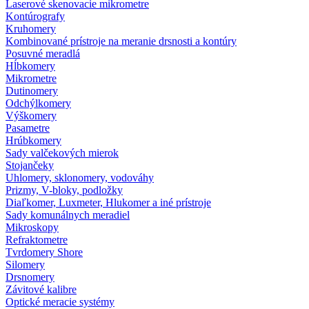
Laserové skenovacie mikrometre
Kontúrografy
Kruhomery
Kombinované prístroje na meranie drsnosti a kontúry
Posuvné meradlá
Hĺbkomery
Mikrometre
Dutinomery
Odchýlkomery
Výškomery
Pasametre
Hrúbkomery
Sady valčekových mierok
Stojančeky
Uhlomery, sklonomery, vodováhy
Prizmy, V-bloky, podložky
Diaľkomer, Luxmeter, Hlukomer a iné prístroje
Sady komunálnych meradiel
Mikroskopy
Refraktometre
Tvrdomery Shore
Silomery
Drsnomery
Závitové kalibre
Optické meracie systémy