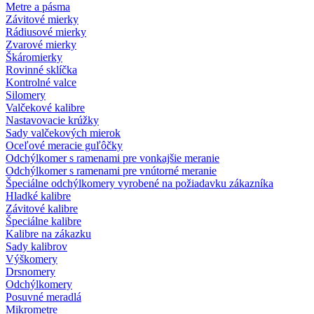
Metre a pásma
Závitové mierky
Rádiusové mierky
Zvarové mierky
Škáromierky
Rovinné sklíčka
Kontrolné valce
Silomery
Valčekové kalibre
Nastavovacie krúžky
Sady valčekových mierok
Oceľové meracie guľôčky
Odchýlkomer s ramenami pre vonkajšie meranie
Odchýlkomer s ramenami pre vnútorné meranie
Špeciálne odchýlkomery vyrobené na požiadavku zákazníka
Hladké kalibre
Závitové kalibre
Špeciálne kalibre
Kalibre na zákazku
Sady kalibrov
Výškomery
Drsnomery
Odchýlkomery
Posuvné meradlá
Mikrometre