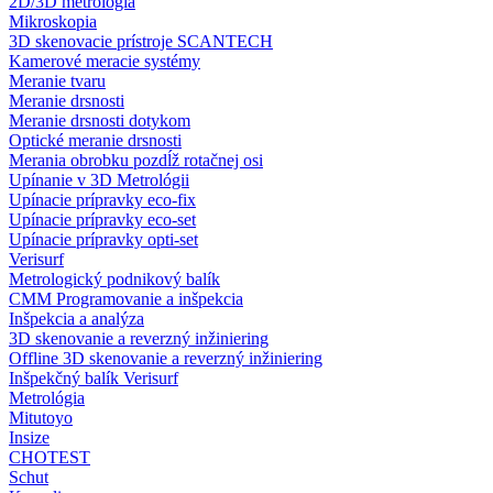
2D/3D metrológia
Mikroskopia
3D skenovacie prístroje SCANTECH
Kamerové meracie systémy
Meranie tvaru
Meranie drsnosti
Meranie drsnosti dotykom
Optické meranie drsnosti
Merania obrobku pozdĺž rotačnej osi
Upínanie v 3D Metrológii
Upínacie prípravky eco-fix
Upínacie prípravky eco-set
Upínacie prípravky opti-set
Verisurf
Metrologický podnikový balík
CMM Programovanie a inšpekcia
Inšpekcia a analýza
3D skenovanie a reverzný inžiniering
Offline 3D skenovanie a reverzný inžiniering
Inšpekčný balík Verisurf
Metrológia
Mitutoyo
Insize
CHOTEST
Schut