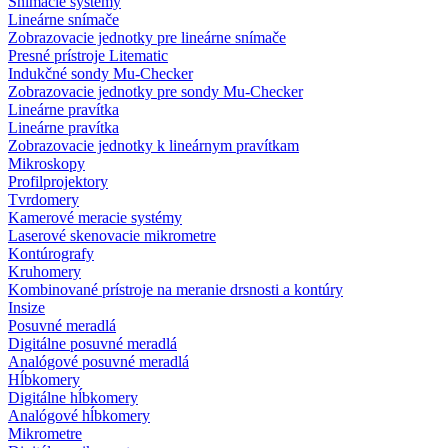
Snímacie systémy
Lineárne snímače
Zobrazovacie jednotky pre lineárne snímače
Presné prístroje Litematic
Indukčné sondy Mu-Checker
Zobrazovacie jednotky pre sondy Mu-Checker
Lineárne pravítka
Lineárne pravítka
Zobrazovacie jednotky k lineárnym pravítkam
Mikroskopy
Profilprojektory
Tvrdomery
Kamerové meracie systémy
Laserové skenovacie mikrometre
Kontúrografy
Kruhomery
Kombinované prístroje na meranie drsnosti a kontúry
Insize
Posuvné meradlá
Digitálne posuvné meradlá
Analógové posuvné meradlá
Hĺbkomery
Digitálne hĺbkomery
Analógové hĺbkomery
Mikrometre