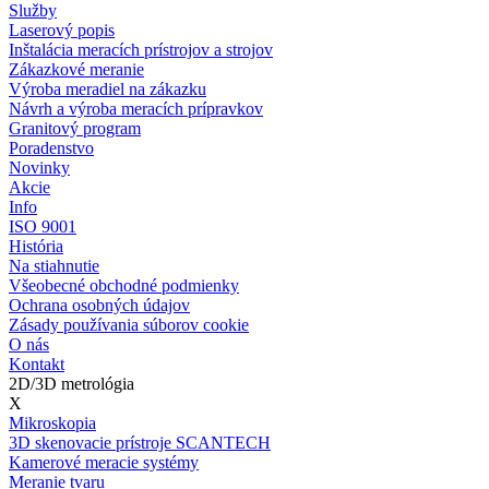
Služby
Laserový popis
Inštalácia meracích prístrojov a strojov
Zákazkové meranie
Výroba meradiel na zákazku
Návrh a výroba meracích prípravkov
Granitový program
Poradenstvo
Novinky
Akcie
Info
ISO 9001
História
Na stiahnutie
Všeobecné obchodné podmienky
Ochrana osobných údajov
Zásady používania súborov cookie
O nás
Kontakt
2D/3D metrológia
X
Mikroskopia
3D skenovacie prístroje SCANTECH
Kamerové meracie systémy
Meranie tvaru