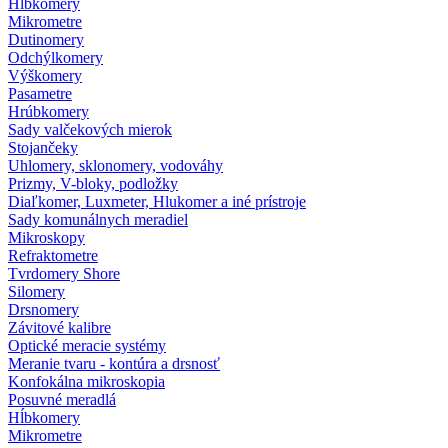
Hĺbkomery
Mikrometre
Dutinomery
Odchýlkomery
Výškomery
Pasametre
Hrúbkomery
Sady valčekových mierok
Stojančeky
Uhlomery, sklonomery, vodováhy
Prizmy, V-bloky, podložky
Diaľkomer, Luxmeter, Hlukomer a iné prístroje
Sady komunálnych meradiel
Mikroskopy
Refraktometre
Tvrdomery Shore
Silomery
Drsnomery
Závitové kalibre
Optické meracie systémy
Meranie tvaru - kontúra a drsnosť
Konfokálna mikroskopia
Posuvné meradlá
Hĺbkomery
Mikrometre