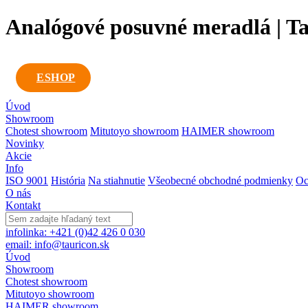
Analógové posuvné meradlá | Tau
ESHOP
Úvod
Showroom
Chotest showroom
Mitutoyo showroom
HAIMER showroom
Novinky
Akcie
Info
ISO 9001
História
Na stiahnutie
Všeobecné obchodné podmienky
Oc
O nás
Kontakt
infolinka: +421 (0)42 426 0 030
email: info@tauricon.sk
Úvod
Showroom
Chotest showroom
Mitutoyo showroom
HAIMER showroom