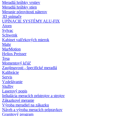
Meradlá hrúbky vrstiev
Meradlá hrúbky stien
Meranie pórovitosti náterov
3D snímače
UPÍNACIE SYSTÉMY ALU-FIX
Atorn
Sylvac
Schwenk
Kabinet valčekových mierok
Mahr
MarMotion
Helios Preisser
Tesa
Momentový kľúč
Zaujímavosti - špecifické meradlá
Kalibrácie
Servis
Vzdelávanie
Služby
Laserový popis
Inštalácia meracích prístrojov a strojov
Zákazkové meranie
Výroba meradiel na zákazku
Návrh a výroba meracích prípravkov
Granitový program