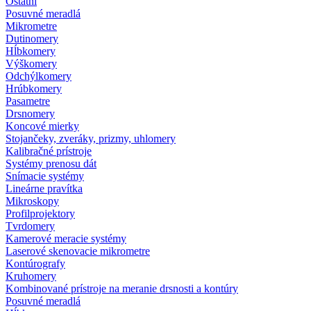
Ostatní
Posuvné meradlá
Mikrometre
Dutinomery
Hĺbkomery
Výškomery
Odchýlkomery
Hrúbkomery
Pasametre
Drsnomery
Koncové mierky
Stojančeky, zveráky, prizmy, uhlomery
Kalibračné prístroje
Systémy prenosu dát
Snímacie systémy
Lineárne pravítka
Mikroskopy
Profilprojektory
Tvrdomery
Kamerové meracie systémy
Laserové skenovacie mikrometre
Kontúrografy
Kruhomery
Kombinované prístroje na meranie drsnosti a kontúry
Posuvné meradlá