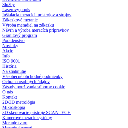
Služby
Laserový popis
Inštalácia meracích prístrojov a strojov
Zákazkové meranie
Výroba meradiel na zákazku
Návrh a výroba meracích prípravkov
Granitový program
Poradenstvo
Novinky
Akcie
Info
ISO 9001
História
Na stiahnutie
Všeobecné obchodné podmienky
Ochrana osobných údajov
Zásady používania súborov cookie
O nás
Kontakt
2D/3D metrológia
Mikroskopia
3D skenovacie prístroje SCANTECH
Kamerové meracie systémy
Meranie tvaru
Meranie drsnosti