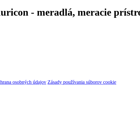
ricon - meradlá, meracie prístro
hrana osobných údajov
Zásady používania súborov cookie