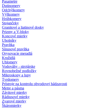
Pasametre
Dutinomery
Odchýlkomery
Výškomery
Hrúbkomery
Stojančeky
Granitové a liatinové dosky
Prizmy a V-bloky
Koncové mierky
Uholníky
Pravítka
Sínusové pravítka
Orysovacie meradlá
Kružidlá
Uhlomery
Vodováhy - strojárske
Rovnobežné podložky
Mikroskopy a lupy
Tvrdomery
Prístroje na kontrolu obvodovej hádzavosti
Metre a pásma
Závitové mierky
Rádiusové mierky
Zvarové mierky
Škáromierky