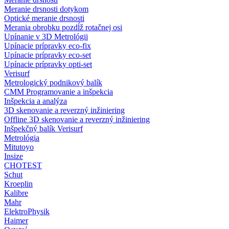
Meranie drsnosti dotykom
Optické meranie drsnosti
Merania obrobku pozdĺž rotačnej osi
Upínanie v 3D Metrológii
Upínacie prípravky eco-fix
Upínacie prípravky eco-set
Upínacie prípravky opti-set
Verisurf
Metrologický podnikový balík
CMM Programovanie a inšpekcia
Inšpekcia a analýza
3D skenovanie a reverzný inžiniering
Offline 3D skenovanie a reverzný inžiniering
Inšpekčný balík Verisurf
Metrológia
Mitutoyo
Insize
CHOTEST
Schut
Kroeplin
Kalibre
Mahr
ElektroPhysik
Haimer