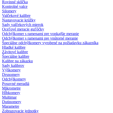
Rovinné sklíčka
Kontrolné valce
Silomery
Valčekové kalibre
Nastavovacie krúžky
Sady valčekových mierok
Oceľové meracie guľôčky
Odchýlkomer s ramenami pre vonkajšie meranie
Odchýlkomer s ramenami pre vnútorné meranie
Špeciálne odchýlkomery vyrobené na požiadavku zákazníka
Hladké kalibre
Závitové kalibre
Špeciálne kalibre
Kalibre na zákazku
Sady kalibrov
Výškomery
Drsnomery
Odchýlkomery
Posuvné meradlá
Mikrometre
Hĺbkomery
Multimar
Dutinomery
Marametre
Zobrazovacie jednotky