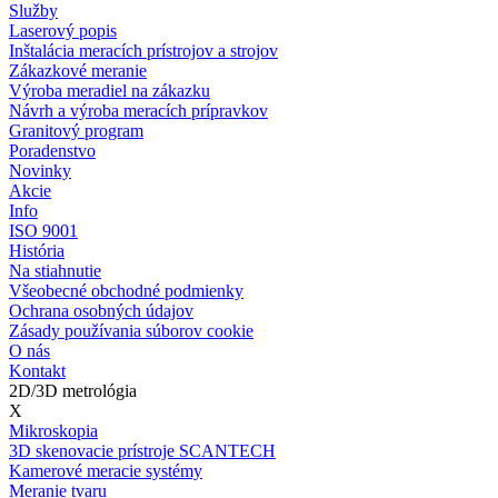
Služby
Laserový popis
Inštalácia meracích prístrojov a strojov
Zákazkové meranie
Výroba meradiel na zákazku
Návrh a výroba meracích prípravkov
Granitový program
Poradenstvo
Novinky
Akcie
Info
ISO 9001
História
Na stiahnutie
Všeobecné obchodné podmienky
Ochrana osobných údajov
Zásady používania súborov cookie
O nás
Kontakt
2D/3D metrológia
X
Mikroskopia
3D skenovacie prístroje SCANTECH
Kamerové meracie systémy
Meranie tvaru