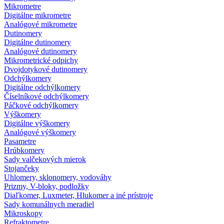
Mikrometre
Digitálne mikrometre
Analógové mikrometre
Dutinomery
Digitálne dutinomery
Analógové dutinomery
Mikrometrické odpichy
Dvojdotykové dutinomery
Odchýlkomery
Digitálne odchýlkomery
Číselníkové odchýlkomery
Páčkové odchýlkomery
Výškomery
Digitálne výškomery
Analógové výškomery
Pasametre
Hrúbkomery
Sady valčekových mierok
Stojančeky
Uhlomery, sklonomery, vodováhy
Prizmy, V-bloky, podložky
Diaľkomer, Luxmeter, Hlukomer a iné prístroje
Sady komunálnych meradiel
Mikroskopy
Refraktometre