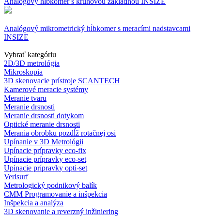
Analógový hĺbkomer s kruhovou základňou INSIZE
Analógový mikrometrický hĺbkomer s meracími nadstavcami
INSIZE
Vybrať kategóriu
2D/3D metrológia
Mikroskopia
3D skenovacie prístroje SCANTECH
Kamerové meracie systémy
Meranie tvaru
Meranie drsnosti
Meranie drsnosti dotykom
Optické meranie drsnosti
Merania obrobku pozdĺž rotačnej osi
Upínanie v 3D Metrológii
Upínacie prípravky eco-fix
Upínacie prípravky eco-set
Upínacie prípravky opti-set
Verisurf
Metrologický podnikový balík
CMM Programovanie a inšpekcia
Inšpekcia a analýza
3D skenovanie a reverzný inžiniering