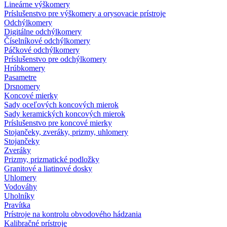
Lineárne výškomery
Príslušenstvo pre výškomery a orysovacie prístroje
Odchýlkomery
Digitálne odchýlkomery
Číselníkové odchýlkomery
Páčkové odchýlkomery
Príslušenstvo pre odchýlkomery
Hrúbkomery
Pasametre
Drsnomery
Koncové mierky
Sady oceľových koncových mierok
Sady keramických koncových mierok
Príslušenstvo pre koncové mierky
Stojančeky, zveráky, prizmy, uhlomery
Stojančeky
Zveráky
Prizmy, prizmatické podložky
Granitové a liatinové dosky
Uhlomery
Vodováhy
Uholníky
Pravítka
Prístroje na kontrolu obvodového hádzania
Kalibračné prístroje