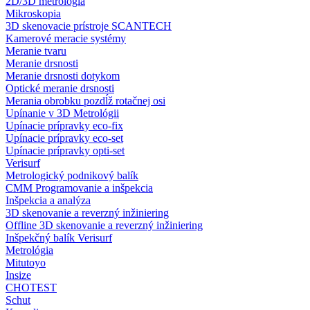
2D/3D metrológia
Mikroskopia
3D skenovacie prístroje SCANTECH
Kamerové meracie systémy
Meranie tvaru
Meranie drsnosti
Meranie drsnosti dotykom
Optické meranie drsnosti
Merania obrobku pozdĺž rotačnej osi
Upínanie v 3D Metrológii
Upínacie prípravky eco-fix
Upínacie prípravky eco-set
Upínacie prípravky opti-set
Verisurf
Metrologický podnikový balík
CMM Programovanie a inšpekcia
Inšpekcia a analýza
3D skenovanie a reverzný inžiniering
Offline 3D skenovanie a reverzný inžiniering
Inšpekčný balík Verisurf
Metrológia
Mitutoyo
Insize
CHOTEST
Schut