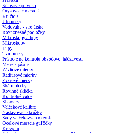
Pravítka
Sínusové pravítka
Orysovacie meradlá
Kružidlá
Uhlomery
Vodováhy - strojárske
Rovnobežné podložky
Mikroskopy a lupy
Mikroskopy
Lupy
Tvrdomery
Prístroje na kontrolu obvodovej hádzavosti
Metre a pásma
Závitové mierky
Rádiusové mierky
Zvarové mierky
Škáromierky
Rovinné sklíčka
Kontrolné valce
Silomery
Valčekové kalibre
Nastavovacie krúžky
Sady valčekových mierok
Oceľové meracie guľôčky
Kroeplin