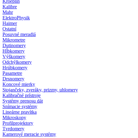
Kroeplin
Kalibre
Mahr
ElektroPhysik
Haimer
Ostatní
Posuvné meradlá
Mikrometre
Dutinomery
Hĺbkomery
Výškomery
Odchýlkomery
Hrúbkomery
Pasametre
Drsnomery
Koncové mierky
Stojančeky, zveráky, prizmy, uhlomery
Kalibračné prístroje
Systémy prenosu dát
Snímacie systémy
Lineárne pravítka
Mikroskopy
Profilprojektory
Tvrdomery
Kamerové meracie systémy