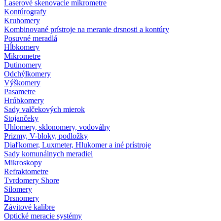
Laserové skenovacie mikrometre
Kontúrografy
Kruhomery
Kombinované prístroje na meranie drsnosti a kontúry
Posuvné meradlá
Hĺbkomery
Mikrometre
Dutinomery
Odchýlkomery
Výškomery
Pasametre
Hrúbkomery
Sady valčekových mierok
Stojančeky
Uhlomery, sklonomery, vodováhy
Prizmy, V-bloky, podložky
Diaľkomer, Luxmeter, Hlukomer a iné prístroje
Sady komunálnych meradiel
Mikroskopy
Refraktometre
Tvrdomery Shore
Silomery
Drsnomery
Závitové kalibre
Optické meracie systémy