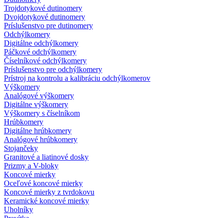
Trojdotykové dutinomery
Dvojdotykové dutinomery
Príslušenstvo pre dutinomery
Odchýlkomery
Digitálne odchýlkomery
Páčkové odchýlkomery
Číselníkové odchýlkomery
Príslušenstvo pre odchýlkomery
Prístroj na kontrolu a kalibráciu odchýlkomerov
Výškomery
Analógové výškomery
Digitálne výškomery
Výškomery s číselníkom
Hrúbkomery
Digitálne hrúbkomery
Analógové hrúbkomery
Stojančeky
Granitové a liatinové dosky
Prizmy a V-bloky
Koncové mierky
Oceľové koncové mierky
Koncové mierky z tvrdokovu
Keramické koncové mierky
Uholníky