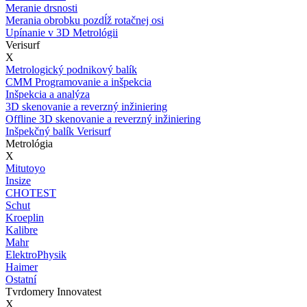
Meranie drsnosti
Merania obrobku pozdĺž rotačnej osi
Upínanie v 3D Metrológii
Verisurf
X
Metrologický podnikový balík
CMM Programovanie a inšpekcia
Inšpekcia a analýza
3D skenovanie a reverzný inžiniering
Offline 3D skenovanie a reverzný inžiniering
Inšpekčný balík Verisurf
Metrológia
X
Mitutoyo
Insize
CHOTEST
Schut
Kroeplin
Kalibre
Mahr
ElektroPhysik
Haimer
Ostatní
Tvrdomery Innovatest
X