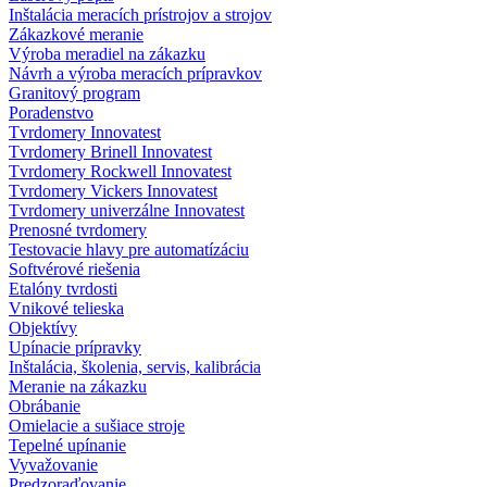
Inštalácia meracích prístrojov a strojov
Zákazkové meranie
Výroba meradiel na zákazku
Návrh a výroba meracích prípravkov
Granitový program
Poradenstvo
Tvrdomery Innovatest
Tvrdomery Brinell Innovatest
Tvrdomery Rockwell Innovatest
Tvrdomery Vickers Innovatest
Tvrdomery univerzálne Innovatest
Prenosné tvrdomery
Testovacie hlavy pre automatízáciu
Softvérové riešenia
Etalóny tvrdosti
Vnikové telieska
Objektívy
Upínacie prípravky
Inštalácia, školenia, servis, kalibrácia
Meranie na zákazku
Obrábanie
Omielacie a sušiace stroje
Tepelné upínanie
Vyvažovanie
Predzoraďovanie