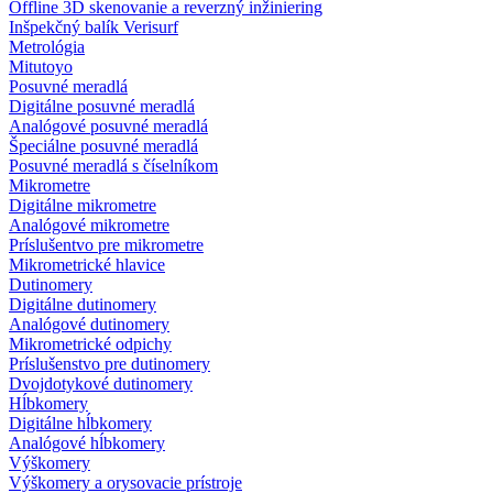
Offline 3D skenovanie a reverzný inžiniering
Inšpekčný balík Verisurf
Metrológia
Mitutoyo
Posuvné meradlá
Digitálne posuvné meradlá
Analógové posuvné meradlá
Špeciálne posuvné meradlá
Posuvné meradlá s číselníkom
Mikrometre
Digitálne mikrometre
Analógové mikrometre
Príslušentvo pre mikrometre
Mikrometrické hlavice
Dutinomery
Digitálne dutinomery
Analógové dutinomery
Mikrometrické odpichy
Príslušenstvo pre dutinomery
Dvojdotykové dutinomery
Hĺbkomery
Digitálne hĺbkomery
Analógové hĺbkomery
Výškomery
Výškomery a orysovacie prístroje