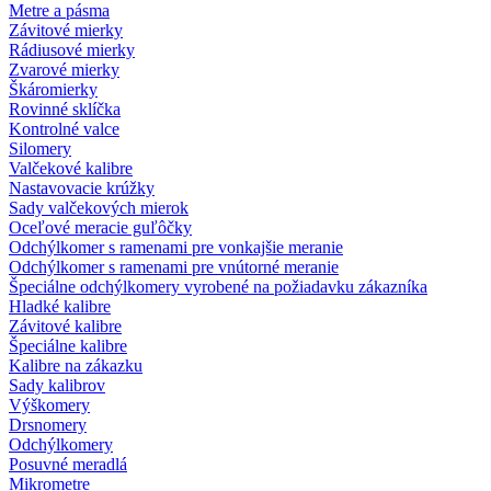
Metre a pásma
Závitové mierky
Rádiusové mierky
Zvarové mierky
Škáromierky
Rovinné sklíčka
Kontrolné valce
Silomery
Valčekové kalibre
Nastavovacie krúžky
Sady valčekových mierok
Oceľové meracie guľôčky
Odchýlkomer s ramenami pre vonkajšie meranie
Odchýlkomer s ramenami pre vnútorné meranie
Špeciálne odchýlkomery vyrobené na požiadavku zákazníka
Hladké kalibre
Závitové kalibre
Špeciálne kalibre
Kalibre na zákazku
Sady kalibrov
Výškomery
Drsnomery
Odchýlkomery
Posuvné meradlá
Mikrometre