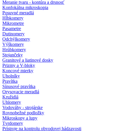
Meranie tvaru - kontúra a drsnosť
Konfokálna mikroskopia
Posuvné meradlá
Hĺbkomery
Mikrometre
Pasametre
Dutinomery
Odchýlkomery
Výškomery
Hrúbkomery
Stojančeky
Granitové a liatinové dosky
Prizmy a V-bloky
Koncové mierky
Uholníky
Pravítka
Sínusové pravítka
Orysovacie meradlá
Kružidlá
Uhlomery
Vodováhy - strojárske
Rovnobežné podložky
Mikroskopy a lupy
Tvrdomery
Prístroje na kontrolu obvodovej hádzavosti