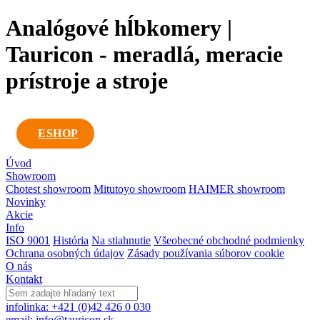
Analógové hĺbkomery |
Tauricon - meradlá, meracie
prístroje a stroje
ESHOP
Úvod
Showroom
Chotest showroom
Mitutoyo showroom
HAIMER showroom
Novinky
Akcie
Info
ISO 9001
História
Na stiahnutie
Všeobecné obchodné podmienky
Ochrana osobných údajov
Zásady používania súborov cookie
O nás
Kontakt
infolinka: +421 (0)42 426 0 030
email: info@tauricon.sk