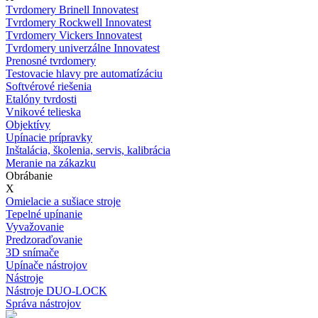
Tvrdomery Brinell Innovatest
Tvrdomery Rockwell Innovatest
Tvrdomery Vickers Innovatest
Tvrdomery univerzálne Innovatest
Prenosné tvrdomery
Testovacie hlavy pre automatízáciu
Softvérové riešenia
Etalóny tvrdosti
Vnikové telieska
Objektívy
Upínacie prípravky
Inštalácia, školenia, servis, kalibrácia
Meranie na zákazku
Obrábanie
X
Omielacie a sušiace stroje
Tepelné upínanie
Vyvažovanie
Predzoraďovanie
3D snímače
Upínače nástrojov
Nástroje
Nástroje DUO-LOCK
Správa nástrojov