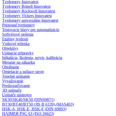
Tvrdomery Innovatest
Tvrdomery Brinell Innovatest
Tvrdomery Rockwell Innovatest
Tvrdomery Vickers Innovatest
Tvrdomery univerzálne Innovatest
Prenosné tvrdomery
Testovacie hlavy pre automatízáciu
Softvérové riešenia
Etalóny tvrdosti
Vnikové telieska
Objektívy
Upínacie prípravky
Inštalácia, školenia, servis, kalibrácia
Meranie na zákazku
Obrábanie
Omielacie a sušiace stroje
Tepelné upínanie
Vyvažovanie
Predzoraďovanie
3D snímače
Upínače nástrojov
SK30/SK40/SK50 (DIN69871)
BT30/BT40/BT50 (JIS B 6339),(MAS403)
HSK-A, HSK-E, HSK-F (DIN 69893)
HAIMER PSC 63 (ISO 26623)