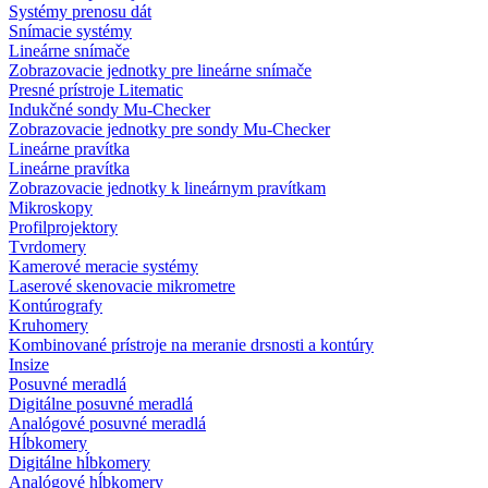
Systémy prenosu dát
Snímacie systémy
Lineárne snímače
Zobrazovacie jednotky pre lineárne snímače
Presné prístroje Litematic
Indukčné sondy Mu-Checker
Zobrazovacie jednotky pre sondy Mu-Checker
Lineárne pravítka
Lineárne pravítka
Zobrazovacie jednotky k lineárnym pravítkam
Mikroskopy
Profilprojektory
Tvrdomery
Kamerové meracie systémy
Laserové skenovacie mikrometre
Kontúrografy
Kruhomery
Kombinované prístroje na meranie drsnosti a kontúry
Insize
Posuvné meradlá
Digitálne posuvné meradlá
Analógové posuvné meradlá
Hĺbkomery
Digitálne hĺbkomery
Analógové hĺbkomery