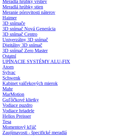
Meradlá hrúbky vrstiev
Meradlá hrúbky stien
Meranie pórovitosti náterov
Haimer
3D snímače
3D snímač Nová Generácia
3D snímač Centro
Univerzálny 3D snímač
Digitálny 3D snímač
3D snímač Zero Master
Ostatní
UPÍNACIE SYSTÉMY ALU-FIX
Atorn
Sylvac
Schwenk
Kabinet valčekových mierok
Mahr
MarMotion
Guľôčkové klietky
Vodiace puzdro
Vodiace hriadele
Helios Preisser
Tesa
Momentový kľúč
Zaujímavosti - špecifické meradlá