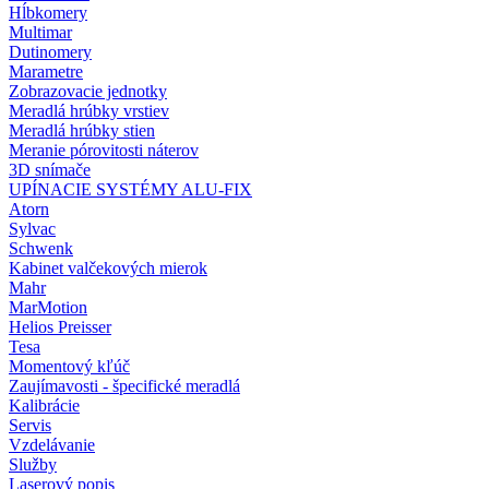
Hĺbkomery
Multimar
Dutinomery
Marametre
Zobrazovacie jednotky
Meradlá hrúbky vrstiev
Meradlá hrúbky stien
Meranie pórovitosti náterov
3D snímače
UPÍNACIE SYSTÉMY ALU-FIX
Atorn
Sylvac
Schwenk
Kabinet valčekových mierok
Mahr
MarMotion
Helios Preisser
Tesa
Momentový kľúč
Zaujímavosti - špecifické meradlá
Kalibrácie
Servis
Vzdelávanie
Služby
Laserový popis