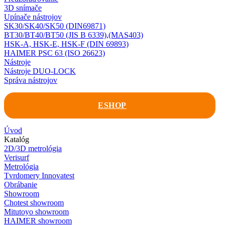
3D snímače
Upínače nástrojov
SK30/SK40/SK50 (DIN69871)
BT30/BT40/BT50 (JIS B 6339),(MAS403)
HSK-A, HSK-E, HSK-F (DIN 69893)
HAIMER PSC 63 (ISO 26623)
Nástroje
Nástroje DUO-LOCK
Správa nástrojov
ESHOP
Úvod
Katalóg
2D/3D metrológia
Verisurf
Metrológia
Tvrdomery Innovatest
Obrábanie
Showroom
Chotest showroom
Mitutoyo showroom
HAIMER showroom