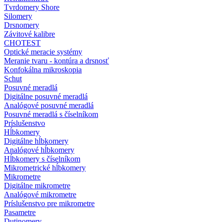
Tvrdomery Shore
Silomery
Drsnomery
Závitové kalibre
CHOTEST
Optické meracie systémy
Meranie tvaru - kontúra a drsnosť
Konfokálna mikroskopia
Schut
Posuvné meradlá
Digitálne posuvné meradlá
Analógové posuvné meradlá
Posuvné meradlá s číselníkom
Príslušenstvo
Hĺbkomery
Digitálne hĺbkomery
Analógové hĺbkomery
Hĺbkomery s číselníkom
Mikrometrické hĺbkomery
Mikrometre
Digitálne mikrometre
Analógové mikrometre
Príslušenstvo pre mikrometre
Pasametre
Dutinomery