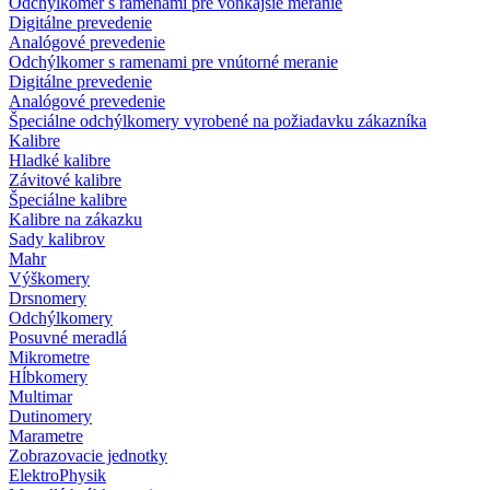
Odchýlkomer s ramenami pre vonkajšie meranie
Digitálne prevedenie
Analógové prevedenie
Odchýlkomer s ramenami pre vnútorné meranie
Digitálne prevedenie
Analógové prevedenie
Špeciálne odchýlkomery vyrobené na požiadavku zákazníka
Kalibre
Hladké kalibre
Závitové kalibre
Špeciálne kalibre
Kalibre na zákazku
Sady kalibrov
Mahr
Výškomery
Drsnomery
Odchýlkomery
Posuvné meradlá
Mikrometre
Hĺbkomery
Multimar
Dutinomery
Marametre
Zobrazovacie jednotky
ElektroPhysik