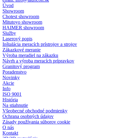
Úvod
Showroom
Chotest showroom
Mitutoyo showroom
HAIMER showroom
Služby
Laserový popis
Inštalácia meracích prístrojov a strojov
Zákazkové meranie
Výroba meradiel na zákazku
Návrh a výroba meracích prípravkov
Granitový program
Poradenstvo
Novinky
Akcie
Info
ISO 9001
História
Na stiahnutie
Všeobecné obchodné podmienky
Ochrana osobných údajov
Zásady používania súborov cookie
O nás
Kontakt