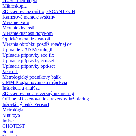
2D/3D metrológia
Mikroskopia
3D skenovacie prístroje SCANTECH
Kamerové meracie systémy
Meranie tvaru
Meranie drsnosti
Meranie drsnosti dotykom
Optické meranie drsnosti
Merania obrobku pozdĺž rotačnej osi
Upínanie v 3D Metrológii
Upínacie prípravky eco-fix
Upínacie prípravky eco-set
Upínacie prípravky opti-set
Verisurf
Metrologický podnikový balík
CMM Programovanie a inšpekcia
Inšpekcia a analýza
3D skenovanie a reverzný inžiniering
Offline 3D skenovanie a reverzný inžiniering
Inšpekčný balík Verisurf
Metrológia
Mitutoyo
Insize
CHOTEST
Schut