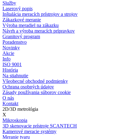
Služby
Laserový popis
Inštalácia meracích prístrojov a strojov
Zákazkové meranie
Výroba meradiel na zákazku
Návrh a výroba meracích prípravkov
Granitový program
Poradenstvo
Novinky
Akcie
Info
ISO 9001
História
Na stiahnutie
Všeobecné obchodné podmienky
Ochrana osobných údajov
Zásady používania súborov cookie
O nás
Kontakt
2D/3D metrológia
X
Mikroskopia
3D skenovacie prístroje SCANTECH
Kamerové meracie systémy
Meranie tvaru