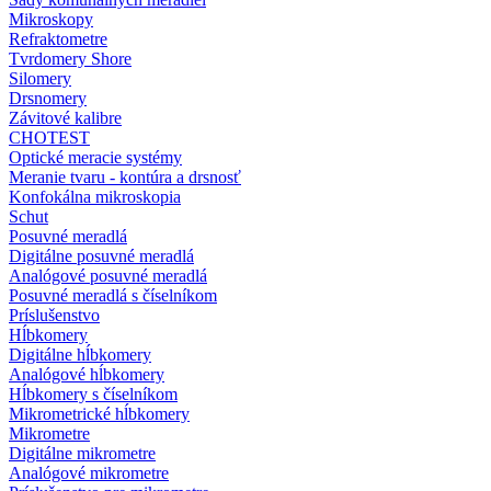
Mikroskopy
Refraktometre
Tvrdomery Shore
Silomery
Drsnomery
Závitové kalibre
CHOTEST
Optické meracie systémy
Meranie tvaru - kontúra a drsnosť
Konfokálna mikroskopia
Schut
Posuvné meradlá
Digitálne posuvné meradlá
Analógové posuvné meradlá
Posuvné meradlá s číselníkom
Príslušenstvo
Hĺbkomery
Digitálne hĺbkomery
Analógové hĺbkomery
Hĺbkomery s číselníkom
Mikrometrické hĺbkomery
Mikrometre
Digitálne mikrometre
Analógové mikrometre