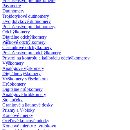
Príslušenstvo pre mikrometre
Pasametre
Dutinomery
Trojdotykové dutinomery
Dvojdotykové dutinomery
Príslušenstvo pre dutinomery
Odchýlkomery
Digitálne odchýlkomery
Páčkové odchýlkomery
Číselníkové odchýlkomery
Príslušenstvo pre odchýlkomery
Prístroj na kontrolu a kalibráciu odchýlkomerov
Výškomery
Analógové výškomery
Digitálne výškomery
Výškomery s číselníkom
Hrúbkomery
Digitálne hrúbkomery
Analógové hrúbkomery
Stojančeky
Granitové a liatinové dosky
Prizmy a V-bloky
Koncové mierky
Oceľové koncové mierky
Koncové mierky z tvrdokovu