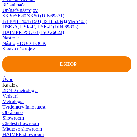
3D snímače
Upínače nástrojov
SK30/SK40/SK50 (DIN69871)
BT30/BT40/BT50 (JIS B 6339),(MAS403)
HSK-A, HSK-E, HSK-F (DIN 69893)
HAIMER PSC 63 (ISO 26623)
Nástroje
Nástroje DUO-LOCK
Správa nástrojov
ESHOP
Úvod
Katalóg
2D/3D metrológia
Verisurf
Metrológia
Tvrdomery Innovatest
Obrábanie
Showroom
Chotest showroom
Mitutoyo showroom
HAIMER showroom