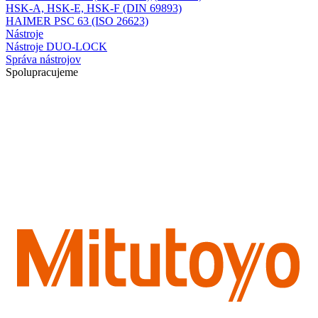
HSK-A, HSK-E, HSK-F (DIN 69893)
HAIMER PSC 63 (ISO 26623)
Nástroje
Nástroje DUO-LOCK
Správa nástrojov
Spolupracujeme