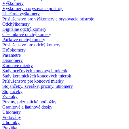
Výškomery
Výškomery a orysovacie prístroje
Lineárne výškomery
Príslušenstvo pre výškomery a orysovacie prístroje
Odchýlkomery
Digitálne odchýlkomery
Číselníkové odchýlkomery
Páčkové odchýlkomery
Príslušenstvo pre odchýlkomery
Hrúbkomery
Pasametre
Drsnomery
Koncové mierky
Sady oceľových koncových mierok
Sady keramických koncových mierok
Príslušenstvo pre koncové mierky
Stojančeky, zveráky, prizmy, uhlomery
Stojančeky
Zveráky
Prizmy, prizmatické podložky
Granitové a liatinové dosky
Uhlomery
Vodováhy
Uholníky
Pravítka