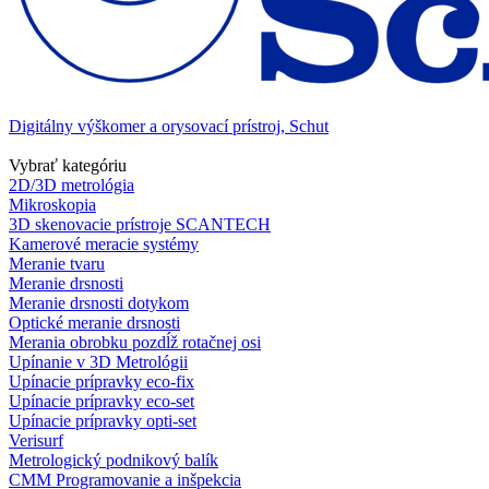
Digitálny výškomer a orysovací prístroj, Schut
Vybrať kategóriu
2D/3D metrológia
Mikroskopia
3D skenovacie prístroje SCANTECH
Kamerové meracie systémy
Meranie tvaru
Meranie drsnosti
Meranie drsnosti dotykom
Optické meranie drsnosti
Merania obrobku pozdĺž rotačnej osi
Upínanie v 3D Metrológii
Upínacie prípravky eco-fix
Upínacie prípravky eco-set
Upínacie prípravky opti-set
Verisurf
Metrologický podnikový balík
CMM Programovanie a inšpekcia