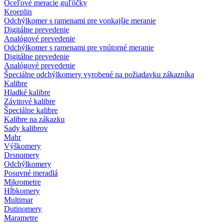
Oceľové meracie guľôčky
Kroeplin
Odchýlkomer s ramenami pre vonkajšie meranie
Digitálne prevedenie
Analógové prevedenie
Odchýlkomer s ramenami pre vnútorné meranie
Digitálne prevedenie
Analógové prevedenie
Špeciálne odchýlkomery vyrobené na požiadavku zákazníka
Kalibre
Hladké kalibre
Závitové kalibre
Špeciálne kalibre
Kalibre na zákazku
Sady kalibrov
Mahr
Výškomery
Drsnomery
Odchýlkomery
Posuvné meradlá
Mikrometre
Hĺbkomery
Multimar
Dutinomery
Marametre