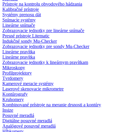
Prístroje na kontrolu obvodového hádzania
Kalibračné prístroje
Systémy prenosu dát
Snímacie systémy
Lineárne snímače
Zobrazovacie jednotky pre lineárne snímače
Presné prístroje Litematic
Indukčné sondy Mu-Checker
Zobrazovacie jednotky pre sondy Mu-Checker
Lineárne pravítka
Lineárne pravítka
Zobrazovacie jednotky k lineárnym pravítkam
Mikroskopy
Profilprojektory
Tvrdomery
Kamerové meracie systémy
Laserové skenovacie mikrometre
Kontúrografy
Kruhomery
Kombinované prístroje na meranie drsnosti a kontúry
Insize
Posuvné meradlá
Digitálne posuvné meradlá
Analógové posuvné meradlá
Hĺbkomery