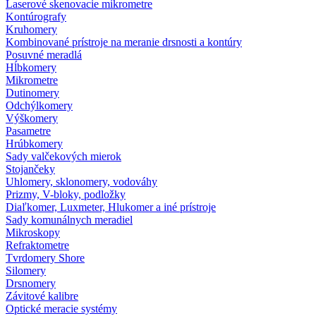
Laserové skenovacie mikrometre
Kontúrografy
Kruhomery
Kombinované prístroje na meranie drsnosti a kontúry
Posuvné meradlá
Hĺbkomery
Mikrometre
Dutinomery
Odchýlkomery
Výškomery
Pasametre
Hrúbkomery
Sady valčekových mierok
Stojančeky
Uhlomery, sklonomery, vodováhy
Prizmy, V-bloky, podložky
Diaľkomer, Luxmeter, Hlukomer a iné prístroje
Sady komunálnych meradiel
Mikroskopy
Refraktometre
Tvrdomery Shore
Silomery
Drsnomery
Závitové kalibre
Optické meracie systémy