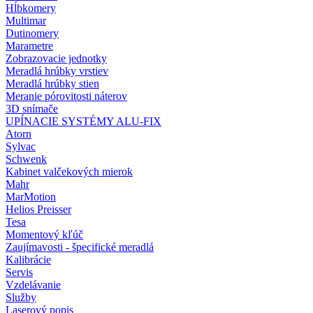
Hĺbkomery
Multimar
Dutinomery
Marametre
Zobrazovacie jednotky
Meradlá hrúbky vrstiev
Meradlá hrúbky stien
Meranie pórovitosti náterov
3D snímače
UPÍNACIE SYSTÉMY ALU-FIX
Atorn
Sylvac
Schwenk
Kabinet valčekových mierok
Mahr
MarMotion
Helios Preisser
Tesa
Momentový kľúč
Zaujímavosti - špecifické meradlá
Kalibrácie
Servis
Vzdelávanie
Služby
Laserový popis