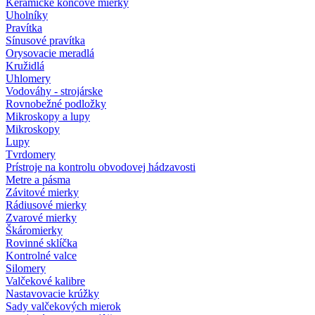
Keramické koncové mierky
Uholníky
Pravítka
Sínusové pravítka
Orysovacie meradlá
Kružidlá
Uhlomery
Vodováhy - strojárske
Rovnobežné podložky
Mikroskopy a lupy
Mikroskopy
Lupy
Tvrdomery
Prístroje na kontrolu obvodovej hádzavosti
Metre a pásma
Závitové mierky
Rádiusové mierky
Zvarové mierky
Škáromierky
Rovinné sklíčka
Kontrolné valce
Silomery
Valčekové kalibre
Nastavovacie krúžky
Sady valčekových mierok