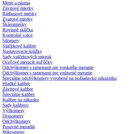
Metre a pásma
Závitové mierky
Rádiusové mierky
Zvarové mierky
Škáromierky
Rovinné sklíčka
Kontrolné valce
Silomery
Valčekové kalibre
Nastavovacie krúžky
Sady valčekových mierok
Oceľové meracie guľôčky
Odchýlkomer s ramenami pre vonkajšie meranie
Odchýlkomer s ramenami pre vnútorné meranie
Špeciálne odchýlkomery vyrobené na požiadavku zákazníka
Hladké kalibre
Závitové kalibre
Špeciálne kalibre
Kalibre na zákazku
Sady kalibrov
Výškomery
Drsnomery
Odchýlkomery
Posuvné meradlá
Mikrometre