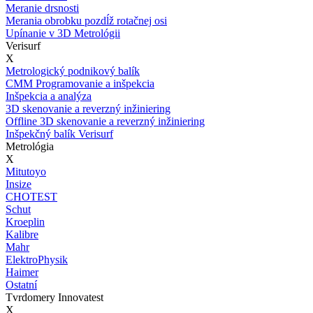
Meranie drsnosti
Merania obrobku pozdĺž rotačnej osi
Upínanie v 3D Metrológii
Verisurf
X
Metrologický podnikový balík
CMM Programovanie a inšpekcia
Inšpekcia a analýza
3D skenovanie a reverzný inžiniering
Offline 3D skenovanie a reverzný inžiniering
Inšpekčný balík Verisurf
Metrológia
X
Mitutoyo
Insize
CHOTEST
Schut
Kroeplin
Kalibre
Mahr
ElektroPhysik
Haimer
Ostatní
Tvrdomery Innovatest
X