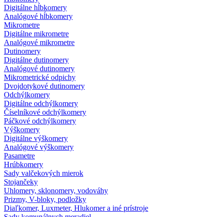
Digitálne hĺbkomery
Analógové hĺbkomery
Mikrometre
Digitálne mikrometre
Analógové mikrometre
Dutinomery
Digitálne dutinomery
Analógové dutinomery
Mikrometrické odpichy
Dvojdotykové dutinomery
Odchýlkomery
Digitálne odchýlkomery
Číselníkové odchýlkomery
Páčkové odchýlkomery
Výškomery
Digitálne výškomery
Analógové výškomery
Pasametre
Hrúbkomery
Sady valčekových mierok
Stojančeky
Uhlomery, sklonomery, vodováhy
Prizmy, V-bloky, podložky
Diaľkomer, Luxmeter, Hlukomer a iné prístroje
Sady komunálnych meradiel