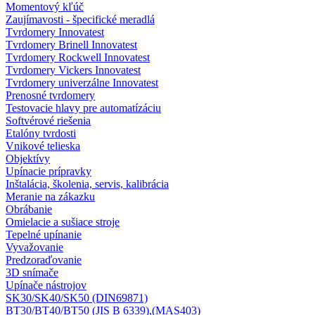
Momentový kľúč
Zaujímavosti - špecifické meradlá
Tvrdomery Innovatest
Tvrdomery Brinell Innovatest
Tvrdomery Rockwell Innovatest
Tvrdomery Vickers Innovatest
Tvrdomery univerzálne Innovatest
Prenosné tvrdomery
Testovacie hlavy pre automatízáciu
Softvérové riešenia
Etalóny tvrdosti
Vnikové telieska
Objektívy
Upínacie prípravky
Inštalácia, školenia, servis, kalibrácia
Meranie na zákazku
Obrábanie
Omielacie a sušiace stroje
Tepelné upínanie
Vyvažovanie
Predzoraďovanie
3D snímače
Upínače nástrojov
SK30/SK40/SK50 (DIN69871)
BT30/BT40/BT50 (JIS B 6339),(MAS403)