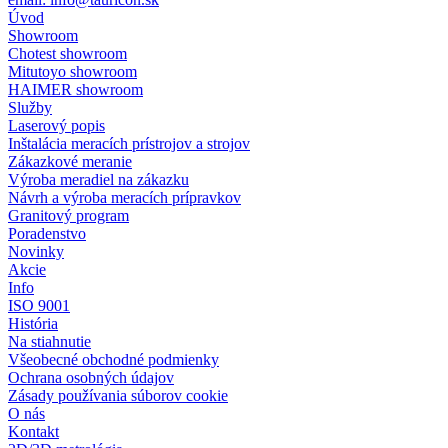
Úvod
Showroom
Chotest showroom
Mitutoyo showroom
HAIMER showroom
Služby
Laserový popis
Inštalácia meracích prístrojov a strojov
Zákazkové meranie
Výroba meradiel na zákazku
Návrh a výroba meracích prípravkov
Granitový program
Poradenstvo
Novinky
Akcie
Info
ISO 9001
História
Na stiahnutie
Všeobecné obchodné podmienky
Ochrana osobných údajov
Zásady používania súborov cookie
O nás
Kontakt