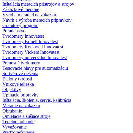
Inštalácia meracích prístrojov a strojov
Zákazkové meranie
Výroba meradiel na zákazku
Návrh a výroba meracích prípravkov
Granitový program
Poradenstvo
Tvrdomery Innovatest
Tvrdomery Brinell Innovatest
Tvrdomery Rockwell Innovatest
Tvrdomery Vickers Innovatest
Tvrdomery univerzálne Innovatest
Prenosné tvrdomery
Testovacie hlavy pre automatízáciu
Softvérové riešenia
Etalóny tvrdosti
Vnikové telieska
Objektívy
Upínacie prípravky
Inštalácia, školenia, servis, kalibrácia
Meranie na zákazku
Obrábanie
Omielacie a sušiace stroje
Tepelné upínanie
Vyvažovanie
Predzoraďovanie