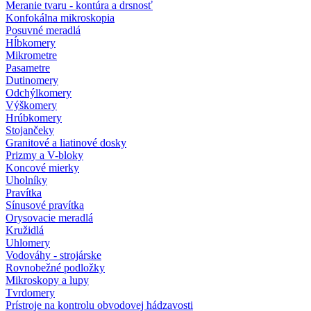
Meranie tvaru - kontúra a drsnosť
Konfokálna mikroskopia
Posuvné meradlá
Hĺbkomery
Mikrometre
Pasametre
Dutinomery
Odchýlkomery
Výškomery
Hrúbkomery
Stojančeky
Granitové a liatinové dosky
Prizmy a V-bloky
Koncové mierky
Uholníky
Pravítka
Sínusové pravítka
Orysovacie meradlá
Kružidlá
Uhlomery
Vodováhy - strojárske
Rovnobežné podložky
Mikroskopy a lupy
Tvrdomery
Prístroje na kontrolu obvodovej hádzavosti