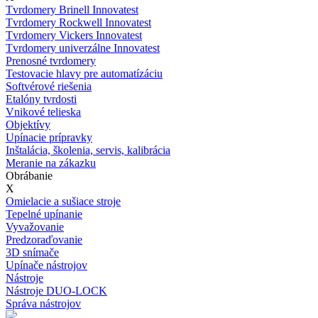
Tvrdomery Brinell Innovatest
Tvrdomery Rockwell Innovatest
Tvrdomery Vickers Innovatest
Tvrdomery univerzálne Innovatest
Prenosné tvrdomery
Testovacie hlavy pre automatízáciu
Softvérové riešenia
Etalóny tvrdosti
Vnikové telieska
Objektívy
Upínacie prípravky
Inštalácia, školenia, servis, kalibrácia
Meranie na zákazku
Obrábanie
X
Omielacie a sušiace stroje
Tepelné upínanie
Vyvažovanie
Predzoraďovanie
3D snímače
Upínače nástrojov
Nástroje
Nástroje DUO-LOCK
Správa nástrojov