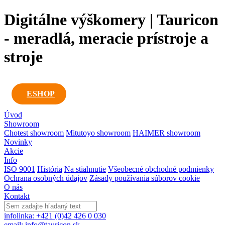
Digitálne výškomery | Tauricon
- meradlá, meracie prístroje a
stroje
ESHOP
Úvod
Showroom
Chotest showroom
Mitutoyo showroom
HAIMER showroom
Novinky
Akcie
Info
ISO 9001
História
Na stiahnutie
Všeobecné obchodné podmienky
Ochrana osobných údajov
Zásady používania súborov cookie
O nás
Kontakt
infolinka: +421 (0)42 426 0 030
email: info@tauricon.sk