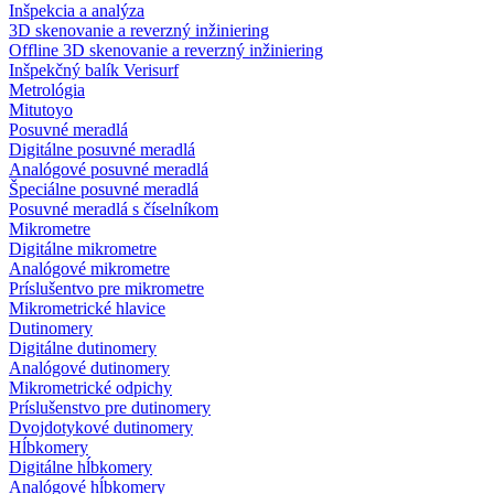
Inšpekcia a analýza
3D skenovanie a reverzný inžiniering
Offline 3D skenovanie a reverzný inžiniering
Inšpekčný balík Verisurf
Metrológia
Mitutoyo
Posuvné meradlá
Digitálne posuvné meradlá
Analógové posuvné meradlá
Špeciálne posuvné meradlá
Posuvné meradlá s číselníkom
Mikrometre
Digitálne mikrometre
Analógové mikrometre
Príslušentvo pre mikrometre
Mikrometrické hlavice
Dutinomery
Digitálne dutinomery
Analógové dutinomery
Mikrometrické odpichy
Príslušenstvo pre dutinomery
Dvojdotykové dutinomery
Hĺbkomery
Digitálne hĺbkomery
Analógové hĺbkomery