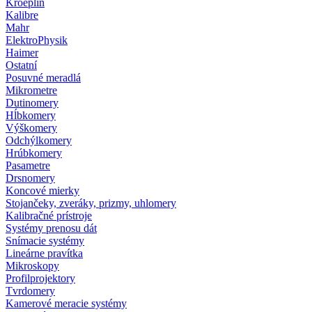
Kroeplin
Kalibre
Mahr
ElektroPhysik
Haimer
Ostatní
Posuvné meradlá
Mikrometre
Dutinomery
Hĺbkomery
Výškomery
Odchýlkomery
Hrúbkomery
Pasametre
Drsnomery
Koncové mierky
Stojančeky, zveráky, prizmy, uhlomery
Kalibračné prístroje
Systémy prenosu dát
Snímacie systémy
Lineárne pravítka
Mikroskopy
Profilprojektory
Tvrdomery
Kamerové meracie systémy