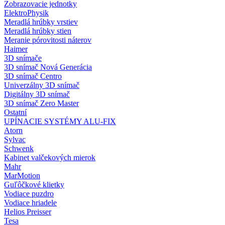
Zobrazovacie jednotky
ElektroPhysik
Meradlá hrúbky vrstiev
Meradlá hrúbky stien
Meranie pórovitosti náterov
Haimer
3D snímače
3D snímač Nová Generácia
3D snímač Centro
Univerzálny 3D snímač
Digitálny 3D snímač
3D snímač Zero Master
Ostatní
UPÍNACIE SYSTÉMY ALU-FIX
Atorn
Sylvac
Schwenk
Kabinet valčekových mierok
Mahr
MarMotion
Guľôčkové klietky
Vodiace puzdro
Vodiace hriadele
Helios Preisser
Tesa