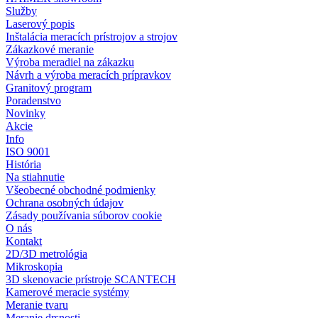
Služby
Laserový popis
Inštalácia meracích prístrojov a strojov
Zákazkové meranie
Výroba meradiel na zákazku
Návrh a výroba meracích prípravkov
Granitový program
Poradenstvo
Novinky
Akcie
Info
ISO 9001
História
Na stiahnutie
Všeobecné obchodné podmienky
Ochrana osobných údajov
Zásady používania súborov cookie
O nás
Kontakt
2D/3D metrológia
Mikroskopia
3D skenovacie prístroje SCANTECH
Kamerové meracie systémy
Meranie tvaru
Meranie drsnosti