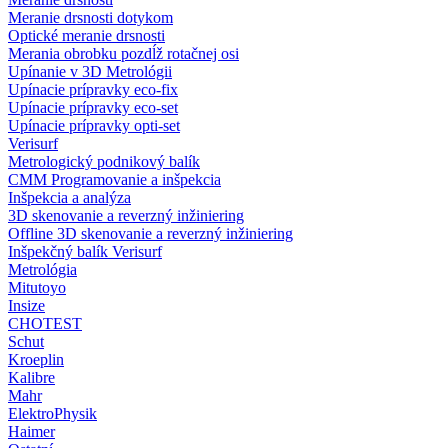
Meranie drsnosti dotykom
Optické meranie drsnosti
Merania obrobku pozdĺž rotačnej osi
Upínanie v 3D Metrológii
Upínacie prípravky eco-fix
Upínacie prípravky eco-set
Upínacie prípravky opti-set
Verisurf
Metrologický podnikový balík
CMM Programovanie a inšpekcia
Inšpekcia a analýza
3D skenovanie a reverzný inžiniering
Offline 3D skenovanie a reverzný inžiniering
Inšpekčný balík Verisurf
Metrológia
Mitutoyo
Insize
CHOTEST
Schut
Kroeplin
Kalibre
Mahr
ElektroPhysik
Haimer