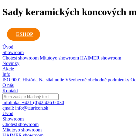
Sady keramických koncových mier
ESHOP
Úvod
Showroom
Chotest showroom
Mitutoyo showroom
HAIMER showroom
Novinky
Akcie
Info
ISO 9001
História
Na stiahnutie
Všeobecné obchodné podmienky
Oc
O nás
Kontakt
infolinka: +421 (0)42 426 0 030
email: info@tauricon.sk
Úvod
Showroom
Chotest showroom
Mitutoyo showroom
HAIMER showroom