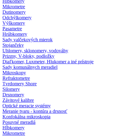
Hĺbkomery
Mikrometre
Dutinomery
Odchýlkomery
Výškomery
Pasametre
Hrúbkomery
Sady valčekových mierok
Stojančeky
Uhlomery, sklonomery, vodováhy
Prizmy, V-bloky, podložky
Diaľkomer, Luxmeter, Hlukomer a iné prístroje
Sady komunálnych meradiel
Mikroskopy
Refraktometre
Tvrdomery Shore
Silomery
Drsnomery
Závitové kalibre
Optické meracie systémy
Meranie tvaru - kontúra a drsnosť
Konfokálna mikroskopia
Posuvné meradlá
Hĺbkomery
Mikrometre