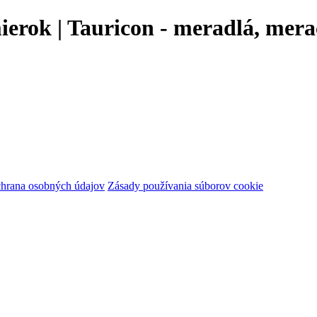
ok | Tauricon - meradlá, meraci
hrana osobných údajov
Zásady používania súborov cookie