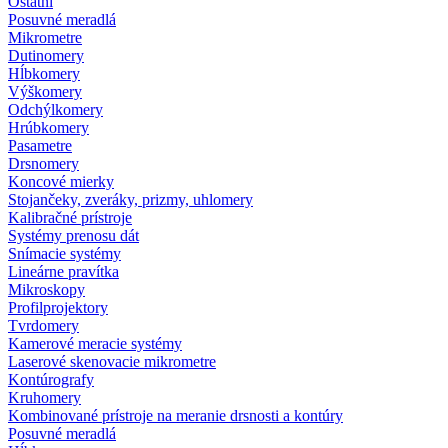
Ostatní
Posuvné meradlá
Mikrometre
Dutinomery
Hĺbkomery
Výškomery
Odchýlkomery
Hrúbkomery
Pasametre
Drsnomery
Koncové mierky
Stojančeky, zveráky, prizmy, uhlomery
Kalibračné prístroje
Systémy prenosu dát
Snímacie systémy
Lineárne pravítka
Mikroskopy
Profilprojektory
Tvrdomery
Kamerové meracie systémy
Laserové skenovacie mikrometre
Kontúrografy
Kruhomery
Kombinované prístroje na meranie drsnosti a kontúry
Posuvné meradlá