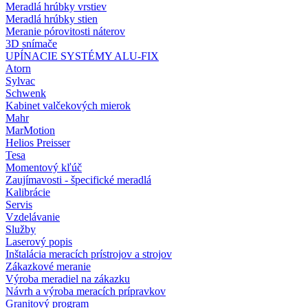
Meradlá hrúbky vrstiev
Meradlá hrúbky stien
Meranie pórovitosti náterov
3D snímače
UPÍNACIE SYSTÉMY ALU-FIX
Atorn
Sylvac
Schwenk
Kabinet valčekových mierok
Mahr
MarMotion
Helios Preisser
Tesa
Momentový kľúč
Zaujímavosti - špecifické meradlá
Kalibrácie
Servis
Vzdelávanie
Služby
Laserový popis
Inštalácia meracích prístrojov a strojov
Zákazkové meranie
Výroba meradiel na zákazku
Návrh a výroba meracích prípravkov
Granitový program