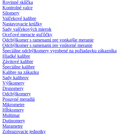
Rovinné sklíčka
Kontrolné valce
Silomery
Valčekové kalibre
Nastavovacie krúžky
Sady valčekových mierok
Oceľové meracie guľôčky
Odchýlkomer s ramenami pre vonkajšie meranie
Odchýlkomer s ramenami pre vnútorné meranie
Špeciálne odchýlkomery vyrobené na požiadavku zákazníka
Hladké kalibre
Závitové kalibre
Špeciálne kalibre
Kalibre na zákazku
Sady kalibrov
Výškomery
Drsnomery
Odchýlkomery
Posuvné meradlá
Mikrometre
Hĺbkomery
Multimar
Dutinomery
Marametre
Zobrazovacie jednotky