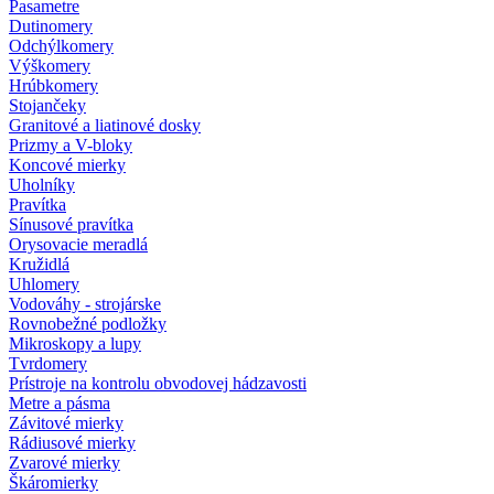
Pasametre
Dutinomery
Odchýlkomery
Výškomery
Hrúbkomery
Stojančeky
Granitové a liatinové dosky
Prizmy a V-bloky
Koncové mierky
Uholníky
Pravítka
Sínusové pravítka
Orysovacie meradlá
Kružidlá
Uhlomery
Vodováhy - strojárske
Rovnobežné podložky
Mikroskopy a lupy
Tvrdomery
Prístroje na kontrolu obvodovej hádzavosti
Metre a pásma
Závitové mierky
Rádiusové mierky
Zvarové mierky
Škáromierky